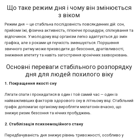
Що таке режим дня і чому він змінюється
з віком
Режим дня — це стабільна послідовність повсякденних дій: сон,
прийоми їжі, фізична активність, гігієнічні процедури, спілкування та
відпочинок. У молодому віці організм легко адаптується до змін
графіка, але з роками ця гнучкість зменшується. Порушення
звичного ритму може призводити до безсоння, дратівливості,
зниження апетиту та навіть загострення хронічних захворювань.
Основні переваги стабільного розпорядку
дня для людей похилого віку
1. Покращення якості сну
Лягати спати і прокидатися в один і той самий час — один із
найважливіших факторів здорового сну в літньому віці. Стабільний
графік допомагає організму виробляти мелатонін вчасно, що
знижує ризик безсоння та нічних пробуджень.
2. Стабілізація психоемоційного стану
Передбачуваність дня знижує рівень тривожності, особливо у