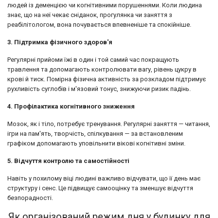
людей із деменцією чи когнітивними порушеннями. Коли людина
знає, що на неї чекає сніданок, прогулянка чи заняття з
реабілітологом, вона почувається впевненіше та спокійніше.
3. Підтримка фізичного здоров'я
Регулярні прийоми їжі в один і той самий час покращують
травлення та допомагають контролювати вагу, рівень цукру в
крові й тиск. Помірна фізична активність за розкладом підтримує
рухливість суглобів і м'язовий тонус, знижуючи ризик падінь.
4. Профілактика когнітивного зниження
Мозок, як і тіло, потребує тренування. Регулярні заняття — читання,
ігри на пам'ять, творчість, спілкування — за встановленим
графіком допомагають уповільнити вікові когнітивні зміни.
5. Відчуття контролю та самостійності
Навіть у похилому віці людині важливо відчувати, що її день має
структуру і сенс. Це підвищує самооцінку та зменшує відчуття
безпорадності.
Як організований режим дня у будинку для