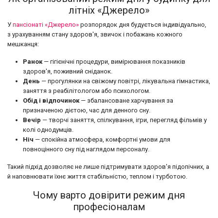
літніх «Джерело»
У
пансіонаті «Джерело»
розпорядок дня будується індивідуально,
з урахуванням стану здоров'я, звичок і побажань кожного
мешканця:
Ранок
— гігієнічні процедури, вимірювання показників
здоров'я, поживний сніданок.
День
— прогулянки на свіжому повітрі, лікувальна гімнастика,
заняття з реабілітологом або психологом.
Обід і відпочинок
— збалансоване харчування за
призначеною дієтою, час для денного сну.
Вечір
— творчі заняття, спілкування, ігри, перегляд фільмів у
колі однодумців.
Ніч
— спокійна атмосфера, комфортні умови для
повноцінного сну під наглядом персоналу.
Такий підхід дозволяє не лише підтримувати здоров'я підопічних, а
й наповнювати їхнє життя стабільністю, теплом і турботою.
Чому варто довірити режим дня
професіоналам