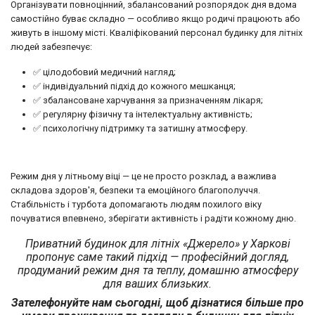
Організувати повноцінний, збалансований розпорядок дня вдома
самостійно буває складно — особливо якщо родичі працюють або
живуть в іншому місті. Кваліфікований персонал будинку для літніх
людей забезпечує:
✅ цілодобовий медичний нагляд;
✅ індивідуальний підхід до кожного мешканця;
✅ збалансоване харчування за призначенням лікаря;
✅ регулярну фізичну та інтелектуальну активність;
✅ психологічну підтримку та затишну атмосферу.
Режим дня у літньому віці — це не просто розклад, а важлива
складова здоров'я, безпеки та емоційного благополуччя.
Стабільність і турбота допомагають людям похилого віку
почуватися впевнено, зберігати активність і радіти кожному дню.
Приватний будинок для літніх «Джерело» у Харкові
пропонує саме такий підхід — професійний догляд,
продуманий режим дня та теплу, домашню атмосферу
для ваших близьких.
Зателефонуйте нам сьогодні, щоб дізнатися більше про