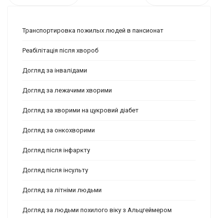
Транспортировка пожилых людей в пансионат
Реабілітація після хвороб
Догляд за інвалідами
Догляд за лежачими хворими
Догляд за хворими на цукровий діабет
Догляд за онкохворими
Догляд після інфаркту
Догляд після інсульту
Догляд за літніми людьми
Догляд за людьми похилого віку з Альцгеймером