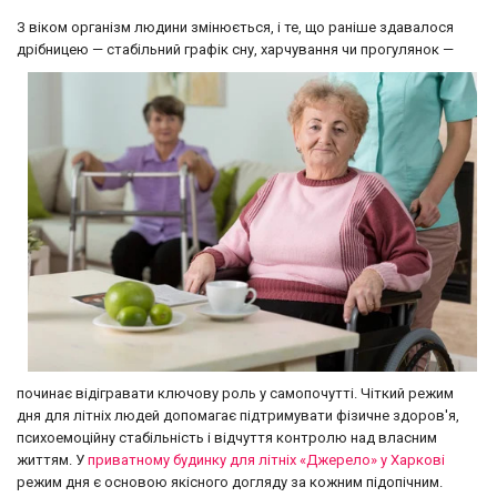
З віком організм людини змінюється, і те, що раніше здавалося
дрібницею — стабіл
ьний графік сну, харчування чи прогулянок —
починає відігравати ключову роль у самопочутті. Чіткий режим
дня для літніх людей допомагає підтримувати фізичне здоров'я,
психоемоційну стабільність і відчуття контролю над власним
життям. У
приватному будинку для літніх «Джерело» у Харкові
режим дня є основою якісного догляду за кожним підопічним.