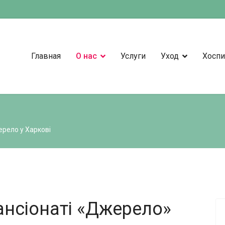
Главная
О нас
Услуги
Уход
Хоспи
ерело у Харкові
ансіонаті «Джерело»