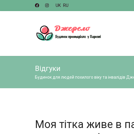
UK
RU
Відгуки
Будинок для людей похилого віку та інвалідів Дж
Моя тітка живе в п