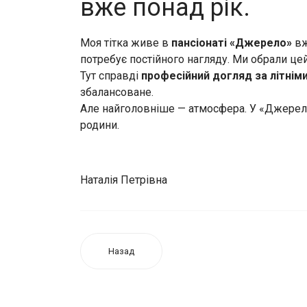
вже понад рік.
Моя тітка живе в
пансіонаті «Джерело»
вж
потребує постійного нагляду. Ми обрали цей
Тут справді
професійний догляд за літнім
збалансоване.
Але найголовніше — атмосфера. У «Джерелі
родини.
Наталія Петрівна
Назад