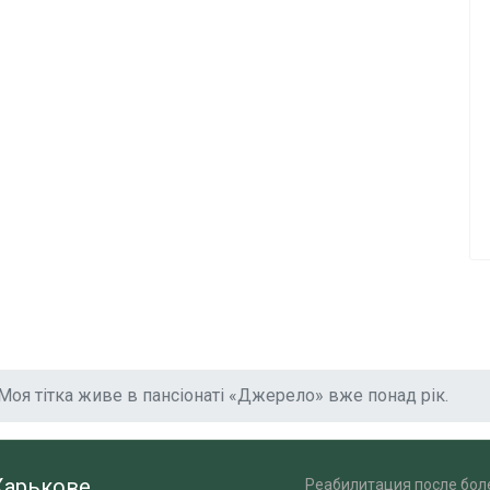
Моя тітка живе в пансіонаті «Джерело» вже понад рік.
Харькове
Реабилитация после бол