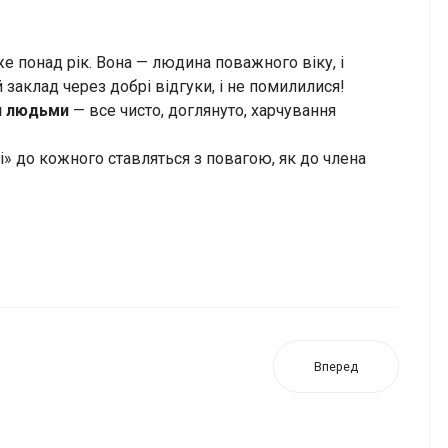
е понад рік. Вона — людина поважного віку, і
 заклад через добрі відгуки, і не помилилися!
и людьми
— все чисто, доглянуто, харчування
» до кожного ставляться з повагою, як до члена
Вперед